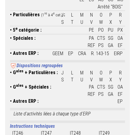
Arrêté "BOIS"
re
e
Particulières
:
J
L
M
N
O
P
R
(1
à 4
cat.)
S
T
U
V
W
X
Y
e
5
catégorie :
PE
PO
PU
PX
Spéciales :
PA
CTS
SG
OA
REF
PS
GA
EF
Autres ERP :
GEEM
EP
CRA
R. 143-15
EIRP
Dispositions regroupées
ales
G
+ Particulières :
J
L
M
N
O
P
R
S
T
U
V
W
X
Y
ales
G
+ Spéciales :
PA
CTS
SG
OA
REF
PS
GA
EF
Autres ERP :
EP
Liste d'activités liées à chaque type d'ERP
Instructions techniques
IT246
IT247
IT248
IT249