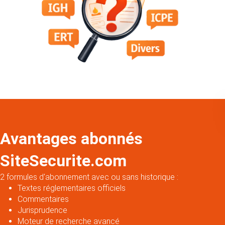
Avantages abonnés
SiteSecurite.com
2 formules d'abonnement avec ou sans historique :
Textes réglementaires officiels
Commentaires
Jurisprudence
Moteur de recherche avancé