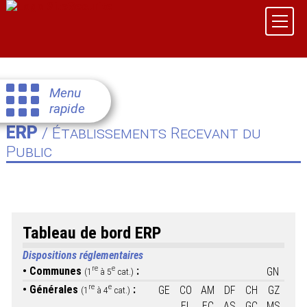
Menu
rapide
ERP
/ Établissements Recevant du
Public
Tableau de bord ERP
Dispositions réglementaires
re
e
Communes
:
GN
(1
à 5
cat.)
re
e
Générales
:
GE
CO
AM
DF
CH
GZ
(1
à 4
cat.)
EL
EC
AS
GC
MS