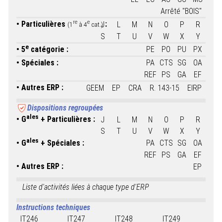
Arrêté "BOIS"
re
e
Particulières
:
J
L
M
N
O
P
R
(1
à 4
cat.)
S
T
U
V
W
X
Y
e
5
catégorie :
PE
PO
PU
PX
Spéciales :
PA
CTS
SG
OA
REF
PS
GA
EF
Autres ERP :
GEEM
EP
CRA
R. 143-15
EIRP
Dispositions regroupées
ales
G
+ Particulières :
J
L
M
N
O
P
R
S
T
U
V
W
X
Y
ales
G
+ Spéciales :
PA
CTS
SG
OA
REF
PS
GA
EF
Autres ERP :
EP
Liste d'activités liées à chaque type d'ERP
Instructions techniques
IT246
IT247
IT248
IT249