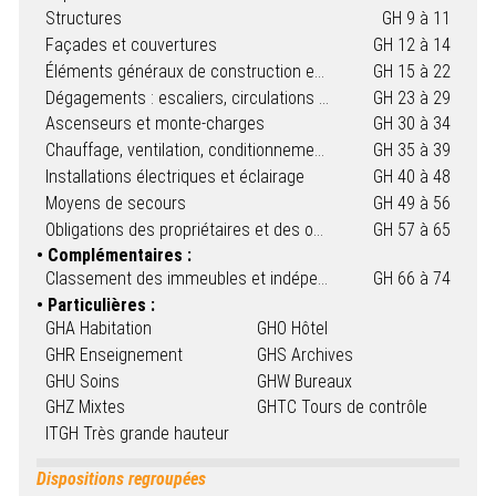
Structures
GH 9 à 11
Façades et couvertures
GH 12 à 14
Éléments généraux de construction et aménagements intérieurs
GH 15 à 22
Dégagements : escaliers, circulations horizontales et portes
GH 23 à 29
Ascenseurs et monte-charges
GH 30 à 34
Chauffage, ventilation, conditionnement d'air et installation d'appareils de cuisson et de réchauffage destinés à la restauration
GH 35 à 39
Installations électriques et éclairage
GH 40 à 48
Moyens de secours
GH 49 à 56
Obligations des propriétaires et des occupants
GH 57 à 65
Complémentaires :
Classement des immeubles et indépendance des volumes situés dans leurs emprises
GH 66 à 74
Particulières :
GHA Habitation
GHO Hôtel
GHR Enseignement
GHS Archives
GHU Soins
GHW Bureaux
GHZ Mixtes
GHTC Tours de contrôle
ITGH Très grande hauteur
Dispositions regroupées