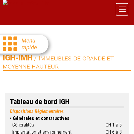
Menu
rapide
IGH-IMH
/ Immeubles de grande et
moyenne hauteur
Tableau de bord IGH
Dispositions Règlementaires
Générales et constructives
Généralités
GH 1 à 5
Implantation et environnement
GH 6 à 8