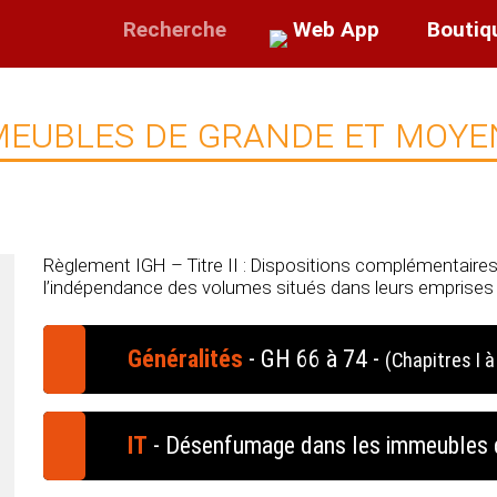
Recherche
Web App
Boutiq
meubles de grande et moy
Règlement IGH – Titre II : Dispositions complémentaire
l’indépendance des volumes situés dans leurs emprises
Généralités
- GH 66 à 74 -
(Chapitres I à 
er
Chapitre I
- Généralités
IT
- Désenfumage dans les immeubles 
Chapitre II - Indépendance des volumes sit
de grande hauteur