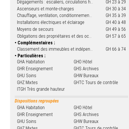
Dégagements : escaliers, circulations horizontales et portes
GH 23 à 29
Ascenseurs et monte-charges
GH 30 à 34
Chauffage, ventilation, conditionnement d'air et installation d'appareils de cuisson et de réchauffage destinés à la restauration
GH 35 à 39
Installations électriques et éclairage
GH 40 à 48
Moyens de secours
GH 49 à 56
Obligations des propriétaires et des occupants
GH 57 à 65
Complémentaires :
Classement des immeubles et indépendance des volumes situés dans leurs emprises
GH 66 à 74
Particulières :
GHA Habitation
GHO Hôtel
GHR Enseignement
GHS Archives
GHU Soins
GHW Bureaux
GHZ Mixtes
GHTC Tours de contrôle
ITGH Très grande hauteur
Dispositions regroupées
GHA Habitation
GHO Hôtel
GHR Enseignement
GHS Archives
GHU Soins
GHW Bureaux
GHZ Mixtes
GHTC Tours de contrôle