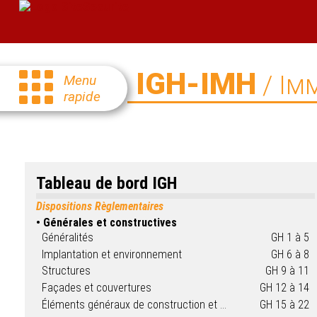
IGH-IMH
/ Im
Menu
rapide
Tableau de bord IGH
Dispositions Règlementaires
Générales et constructives
Généralités
GH 1 à 5
Implantation et environnement
GH 6 à 8
Structures
GH 9 à 11
Façades et couvertures
GH 12 à 14
Éléments généraux de construction et aménagements intérieurs
GH 15 à 22