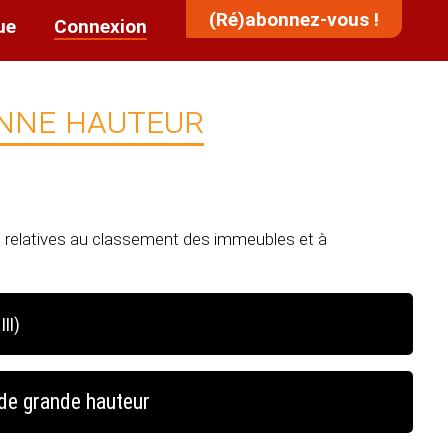
(Ré)abonnez-vous !
ue
Connexion
enne hauteur
s relatives au classement des immeubles et à
III)
GH 66
de grande hauteur
ués dans l'emprise d'un immeuble
GH 67 à 70