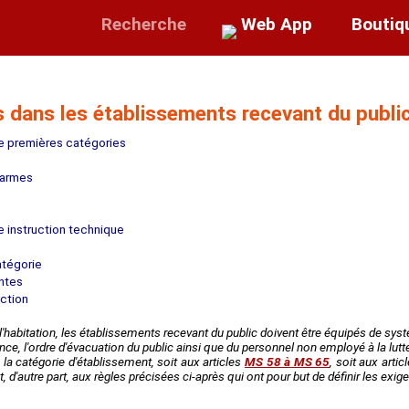
Recherche
Web App
Boutiq
s dans les établissements recevant du publi
re premières catégories
larmes
e instruction technique
atégorie
antes
uction
l'habitation, les établissements recevant du public doivent être équipés de sys
ce, l'ordre d'évacuation du public ainsi que du personnel non employé à la lutte
n la catégorie d'établissement, soit aux articles
MS 58 à MS 65
, soit aux artic
t, d'autre part, aux règles précisées ci-après qui ont pour but de définir les 