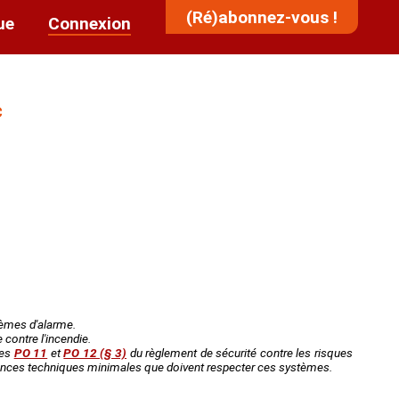
(Ré)abonnez-vous !
ue
Connexion
c
tèmes d'alarme.
 contre l'incendie.
les
PO 11
et
PO 12 (§ 3)
du règlement de sécurité contre les risques
exigences techniques minimales que doivent respecter ces systèmes.