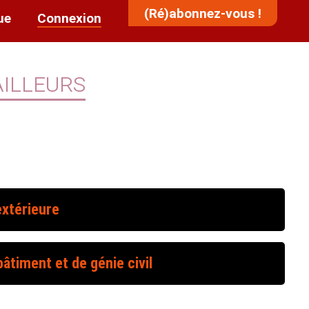
(Ré)abonnez-vous !
ue
Connexion
illeurs
extérieure
âtiment et de génie civil
R. 4511-1 à 4
R. 4511-5 à 12
R. 4532-1