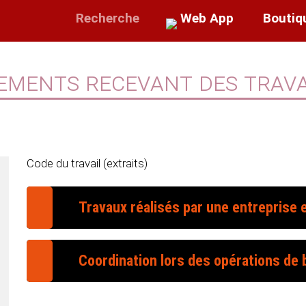
Recherche
Web App
Boutiq
ements recevant des trava
Code du travail (extraits)
Travaux réalisés par une entreprise 
Généralités
Coordination lors des opérations de b
Champ d'application
Coordination de la prévention
Catégories d'opérations