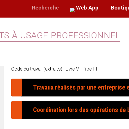
Recherche
Web App
Boutiq
ts à usage professionnel
Code du travail (extraits) : Livre V - Titre III
Travaux réalisés par une entreprise 
Généralités
Coordination lors des opérations de b
Champ d'application
Coordination de la prévention
Catégories d'opérations