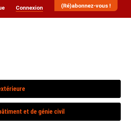
(Ré)abonnez-vous !
ue
Connexion
extérieure
âtiment et de génie civil
R. 4511-1 à 4
R. 4511-5 à 12
R. 4532-1