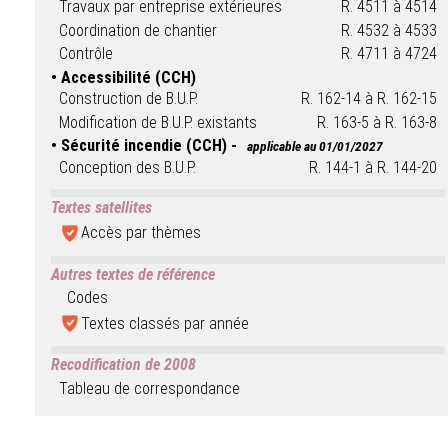
Travaux par entreprise extérieures
R. 4511 à 4514
Coordination de chantier
R. 4532 à 4533
Contrôle
R. 4711 à 4724
Accessibilité (CCH)
Construction de B.U.P.
R. 162-14 à R. 162-15
Modification de B.U.P. existants
R. 163-5 à R. 163-8
Sécurité incendie (CCH) -
applicable au 01/01/2027
Conception des B.U.P.
R. 144-1 à R. 144-20
Textes satellites
Accès par thèmes
Autres textes de référence
Codes
Textes classés par année
Recodification de 2008
Tableau de correspondance