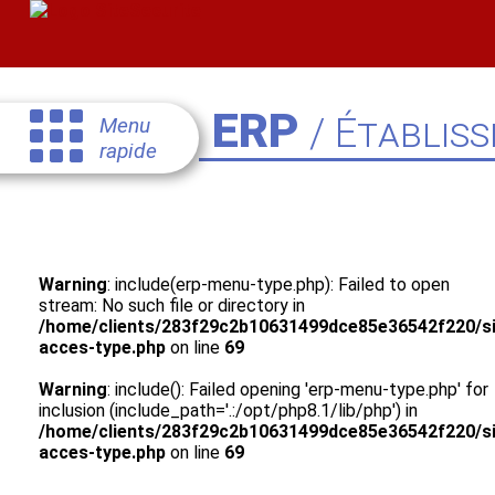
ERP
/ Établis
Menu
rapide
Warning
: include(erp-menu-type.php): Failed to open
stream: No such file or directory in
/home/clients/283f29c2b10631499dce85e36542f220/sit
acces-type.php
on line
69
Warning
: include(): Failed opening 'erp-menu-type.php' for
inclusion (include_path='.:/opt/php8.1/lib/php') in
/home/clients/283f29c2b10631499dce85e36542f220/sit
acces-type.php
on line
69