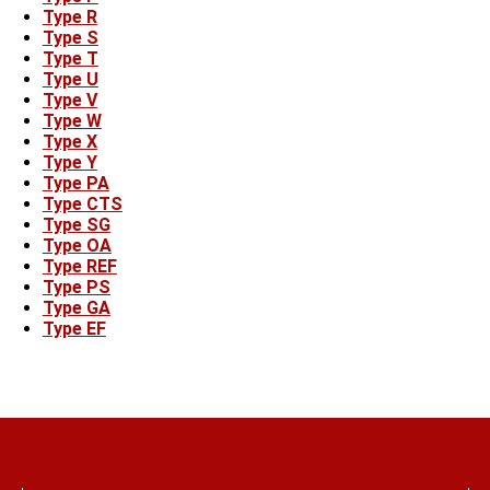
Type R
Type S
Type T
Type U
Type V
Type W
Type X
Type Y
Type PA
Type CTS
Type SG
Type OA
Type REF
Type PS
Type GA
Type EF