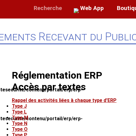
Recherche
Web App
Boutiq
sements Recevant du Publi
Réglementation ERP
Accès par textes
esecurite/contenu/portail/erp/erp-
Rappel des activités liées à chaque type d'ERP
Type J
Type L
Type M
esecurite/contenu/portail/erp/erp-
Type N
Type O
Type P