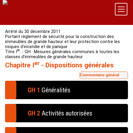
Arrêté du 30 décembre 2011
Portant règlement de sécurité pour la construction des
immeubles de grande hauteur et leur protection contre les
risques d'incendie et de panique
er
Titre I
. - GH : Mesures générales communes à toutes les
classes d'immeubles de grande hauteur
er
Chapitre I
- Dispositions générales
Commentaire général
GH 1
Généralités
§ 1.
A l'exception des dispositions à caractère
administratif, de celles relatives aux contrôles et aux
GH 2
Activités autorisées
vérifications techniques ainsi qu'à l'entretien, le
présent règlement ne s'applique pas aux immeubles
de grande hauteur (IGH) existants.
En application de l'article
R. 146-7
du code de la