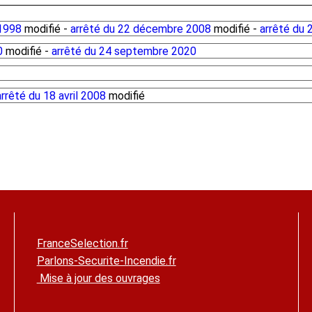
1998
modifié -
arrêté du 22 décembre 2008
modifié -
arrêté du 
0
modifié -
arrêté du 24 septembre 2020
arrêté du 18 avril 2008
modifié
FranceSelection.fr
Parlons-Securite-Incendie.fr
Mise à jour des ouvrages