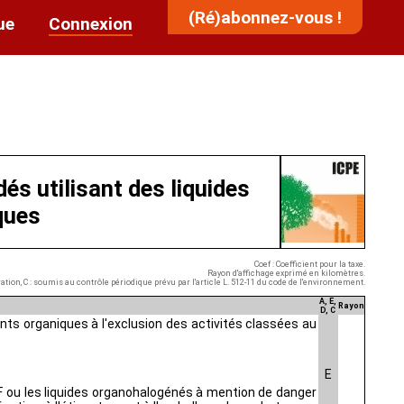
(Ré)abonnez-vous !
ue
Connexion
s utilisant des liquides
ques
Coef : Coefficient pour la taxe.
Rayon d'affichage exprimé en kilomètres.
aration, C : soumis au contrôle périodique prévu par l'article L. 512-11 du code de l'environnement.
A, E,
Rayon
D, C
ts organiques à l'exclusion des activités classées au
E
0F ou les liquides organohalogénés à mention de danger