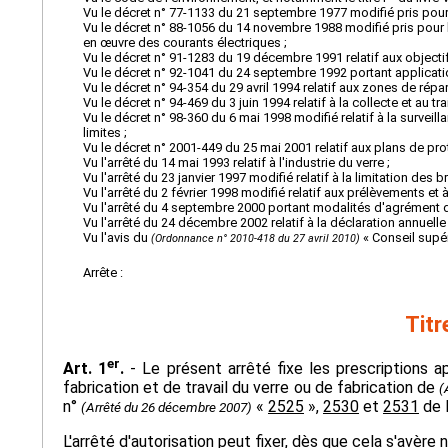
Vu le décret n° 77-1133 du 21 septembre 1977 modifié pris pour l'a
Vu le décret n° 88-1056 du 14 novembre 1988 modifié pris pour l'
en œuvre des courants électriques ;
Vu le décret n° 91-1283 du 19 décembre 1991 relatif aux objectif
Vu le décret n° 92-1041 du 24 septembre 1992 portant application d
Vu le décret n° 94-354 du 29 avril 1994 relatif aux zones de répar
Vu le décret n° 94-469 du 3 juin 1994 relatif à la collecte et au 
Vu le décret n° 98-360 du 6 mai 1998 modifié relatif à la surveillan
limites ;
Vu le décret n° 2001-449 du 25 mai 2001 relatif aux plans de p
Vu l'arrêté du 14 mai 1993 relatif à l'industrie du verre ;
Vu l'arrêté du 23 janvier 1997 modifié relatif à la limitation des 
Vu l'arrêté du 2 février 1998 modifié relatif aux prélèvements e
Vu l'arrêté du 4 septembre 2000 portant modalités d'agrément 
Vu l'arrêté du 24 décembre 2002 relatif à la déclaration annuel
Vu l'avis du
« Conseil supé
(Ordonnance n° 2010-418 du 27 avril 2010)
Arrête :
Titr
er
Art. 1
.
- Le présent arrêté fixe les prescriptions a
fabrication et de travail du verre ou de fabrication de
(
n°
«
2525
»,
2530
et
2531
de l
(Arrêté du 26 décembre 2007)
L'arrêté d'autorisation peut fixer, dès que cela s'avère