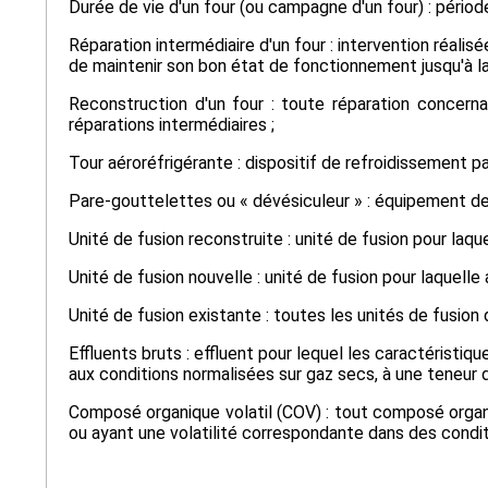
Durée de vie d'un four (ou campagne d'un four) : périod
Réparation intermédiaire d'un four : intervention réalis
de maintenir son bon état de fonctionnement jusqu'à la
Reconstruction d'un four : toute réparation concerna
réparations intermédiaires ;
Tour aéroréfrigérante : dispositif de refroidissement par
Pare-gouttelettes ou « dévésiculeur » : équipement dest
Unité de fusion reconstruite : unité de fusion pour laque
Unité de fusion nouvelle : unité de fusion pour laquelle 
Unité de fusion existante : toutes les unités de fusion
Effluents bruts : effluent pour lequel les caractéristi
aux conditions normalisées sur gaz secs, à une teneur
Composé organique volatil (COV) : tout composé organi
ou ayant une volatilité correspondante dans des conditio