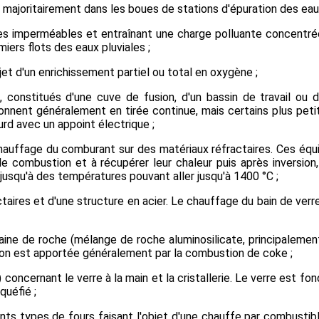
majoritairement dans les boues de stations d'épuration des eaux 
ires imperméables et entraînant une charge polluante concentré
miers flots des eaux pluviales ;
jet d'un enrichissement partiel ou total en oxygène ;
, constitués d'une cuve de fusion, d'un bassin de travail ou d
nent généralement en tirée continue, mais certains plus petits 
urd avec un appoint électrique ;
échauffage du comburant sur des matériaux réfractaires. Ces é
de combustion et à récupérer leur chaleur puis après inversion,
jusqu'à des températures pouvant aller jusqu'à 1400 °C ;
ctaires et d'une structure en acier. Le chauffage du bain de ver
e laine de roche (mélange de roche aluminosilicate, principaleme
usion est apportée généralement par la combustion de coke ;
concernant le verre à la main et la cristallerie. Le verre est fo
quéfié ;
ents types de fours faisant l'objet d'une chauffe par combustibl