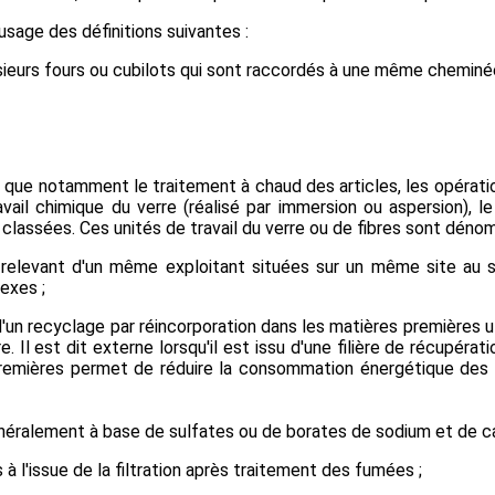
 usage des définitions suivantes :
sieurs fours ou cubilots qui sont raccordés à une même cheminée
ls que notamment le traitement à chaud des articles, les opérati
ail chimique du verre (réalisé par immersion ou aspersion), le
 classées. Ces unités de travail du verre ou de fibres sont dénom
s relevant d'un même exploitant situées sur un même site au 
exes ;
 d'un recyclage par réincorporation dans les matières premières ut
. Il est dit externe lorsqu'il est issu d'une filière de récupérat
premières permet de réduire la consommation énergétique des
éralement à base de sulfates ou de borates de sodium et de ca
à l'issue de la filtration après traitement des fumées ;