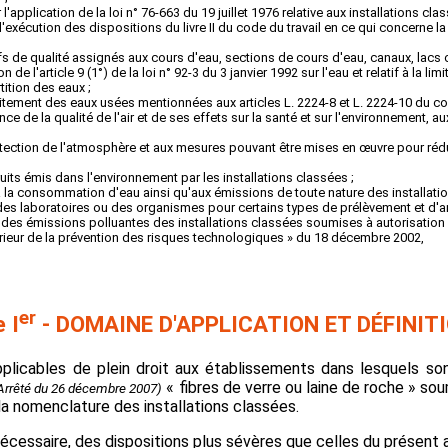
pplication de la loi n° 76-663 du 19 juillet 1976 relative aux installations clas
exécution des dispositions du livre II du code du travail en ce qui concerne la
s de qualité assignés aux cours d'eau, sections de cours d'eau, canaux, lacs ou 
e l'article 9 (1°) de la loi n° 92-3 du 3 janvier 1992 sur l'eau et relatif à la l
tition des eaux ;
traitement des eaux usées mentionnées aux articles L. 2224-8 et L. 2224-10 du cod
ce de la qualité de l'air et de ses effets sur la santé et sur l'environnement, aux
rotection de l'atmosphère et aux mesures pouvant être mises en œuvre pour rédu
bruits émis dans l'environnement par les installations classées ;
t à la consommation d'eau ainsi qu'aux émissions de toute nature des installati
des laboratoires ou des organismes pour certains types de prélèvement et d'
le des émissions polluantes des installations classées soumises à autorisation 
rieur de la prévention des risques technologiques » du 18 décembre 2002,
er
e I
- DOMAINE D'APPLICATION ET DÉFINIT
pplicables de plein droit aux établissements dans lesquels so
« fibres de verre ou laine de roche » sou
Arrêté du 26 décembre 2007)
a nomenclature des installations classées.
 nécessaire, des dispositions plus sévères que celles du présent 