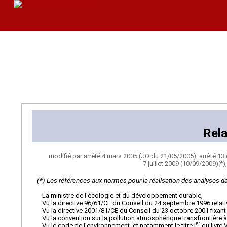
Rela
modifié par arrêté 4 mars 2005 (JO du 21/05/2005), arrêté 1
7 juillet 2009 (10/09/2009)(
(*) Les références aux normes pour la réalisation des analyses dans
La ministre de l'écologie et du développement durable,
Vu la directive 96/61/CE du Conseil du 24 septembre 1996 relative
Vu la directive 2001/81/CE du Conseil du 23 octobre 2001 fixan
Vu la convention sur la pollution atmosphérique transfrontière 
er
Vu le code de l'environnement, et notamment le titre I
du livre V