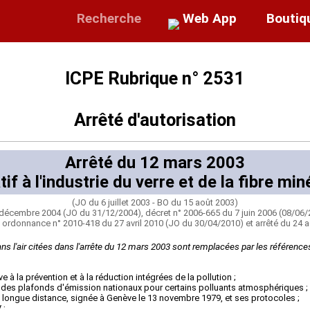
Recherche
Web App
Boutiq
ICPE Rubrique n° 2531
Arrêté d'autorisation
Arrêté du 12 mars 2003
tif à l'industrie du verre et de la fibre min
(JO du 6 juillet 2003 - BO du 15 août 2003)
3 décembre 2004 (JO du 31/12/2004), décret n° 2006-665 du 7 juin 2006 (08/06/
*), ordonnance n° 2010-418 du 27 avril 2010 (JO du 30/04/2010) et arrêté du 24
 l'air citées dans l'arrête du 12 mars 2003 sont remplacées par les références v
 à la prévention et à la réduction intégrées de la pollution ;
t des plafonds d'émission nationaux pour certains polluants atmosphériques ;
à longue distance, signée à Genève le 13 novembre 1979, et ses protocoles ;
 ;