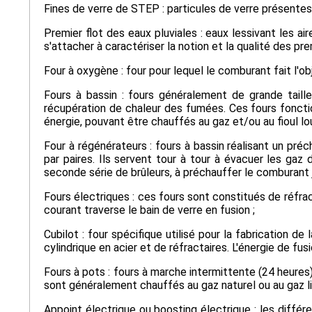
Fines de verre de STEP : particules de verre présentes 
Premier flot des eaux pluviales : eaux lessivant les a
s'attacher à caractériser la notion et la qualité des pre
Four à oxygène : four pour lequel le comburant fait l'ob
Fours à bassin : fours généralement de grande taille
récupération de chaleur des fumées. Ces fours fonction
énergie, pouvant être chauffés au gaz et/ou au fioul lo
Four à régénérateurs : fours à bassin réalisant un pr
par paires. Ils servent tour à tour à évacuer les gaz 
seconde série de brûleurs, à préchauffer le comburant 
Fours électriques : ces fours sont constitués de réfra
courant traverse le bain de verre en fusion ;
Cubilot : four spécifique utilisé pour la fabrication d
cylindrique en acier et de réfractaires. L'énergie de f
Fours à pots : fours à marche intermittente (24 heures) 
sont généralement chauffés au gaz naturel ou au gaz li
Appoint électrique ou boosting électrique : les différ