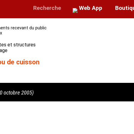
Recherche
Web App
Boutiq
ments recevant du public
ux
tes et structures
tage
 ou de cuisson
10 octobre 2005)
'appliquent.
température sont interdits à l'intérieur des structures. Ils do