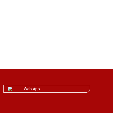
 abrités sous une tente. Si
a structure ;
ts dans les établissements
la date de modification du
la paroi.
Web App