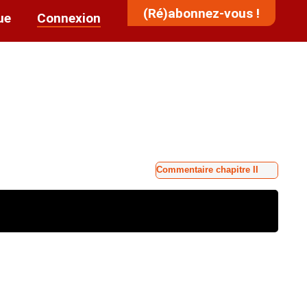
(Ré)abonnez-vous !
ue
Connexion
Commentaire chapitre II
ivent obligatoirement être