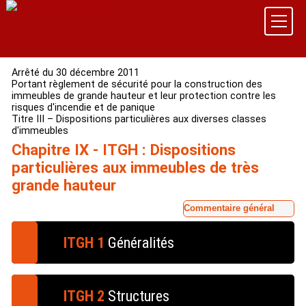
Arrêté du 30 décembre 2011
Portant règlement de sécurité pour la construction des
immeubles de grande hauteur et leur protection contre les
risques d'incendie et de panique
Titre III – Dispositions particulières aux diverses classes
d'immeubles
Chapitre IX - ITGH : Dispositions
particulières aux immeubles de très
grande hauteur
Commentaire général
ITGH 1
Généralités
Les dispositions de ce chapitre s'appliquent en
complément et en aggravation des dispositions
ITGH 2
Structures
prévues aux autres chapitres du présent règlement de