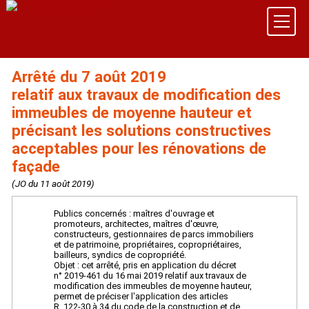
Arrêté du 7 août 2019
relatif aux travaux de modification des
immeubles de moyenne hauteur et
précisant les solutions constructives
acceptables pour les rénovations de
façade
(JO du 11 août 2019)
Publics concernés : maîtres d'ouvrage et
promoteurs, architectes, maîtres d'œuvre,
constructeurs, gestionnaires de parcs immobiliers
et de patrimoine, propriétaires, copropriétaires,
bailleurs, syndics de copropriété.
Objet : cet arrêté, pris en application du décret
n° 2019-461 du 16 mai 2019 relatif aux travaux de
modification des immeubles de moyenne hauteur,
permet de préciser l'application des articles
R. 122-30 à 34 du code de la construction et de