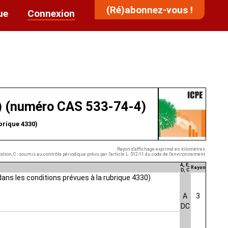
(Ré)abonnez-vous !
ue
Connexion
t) (numéro CAS 533-74-4)
brique 4330)
Rayon d'affichage exprimé en kilomètres.
aration, C : soumis au contrôle périodique prévu par l'article L. 512-11 du code de l'environnement.
A, E,
Rayon
D, C
ans les conditions prévues à la rubrique 4330)
A
3
DC