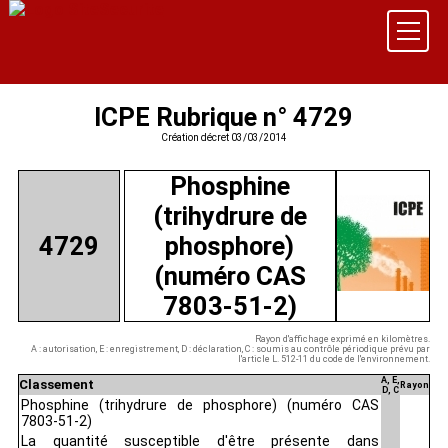
ICPE Rubrique n° 4729
Création décret 03/03/2014
Phosphine
(trihydrure de
4729
phosphore)
(numéro CAS
7803-51-2)
Rayon d'affichage exprimé en kilomètres.
A : autorisation, E : enregistrement, D : déclaration, C : soumis au contrôle périodique prévu par
l'article L. 512-11 du code de l'environnement.
A, E,
Classement
Rayon
D, C
Phosphine (trihydrure de phosphore) (numéro CAS
7803-51-2)
La quantité susceptible d'être présente dans