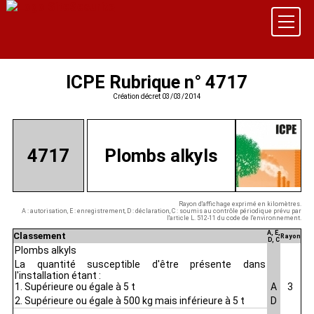
ICPE Rubrique n° 4717
Création décret 03/03/2014
4717
Plombs alkyls
Rayon d'affichage exprimé en kilomètres.
A : autorisation, E : enregistrement, D : déclaration, C : soumis au contrôle périodique prévu par
l'article L. 512-11 du code de l'environnement.
A, E,
Classement
Rayon
D, C
Plombs alkyls
La quantité susceptible d'être présente dans
l'installation étant :
1. Supérieure ou égale à 5 t
A
3
2. Supérieure ou égale à 500 kg mais inférieure à 5 t
D