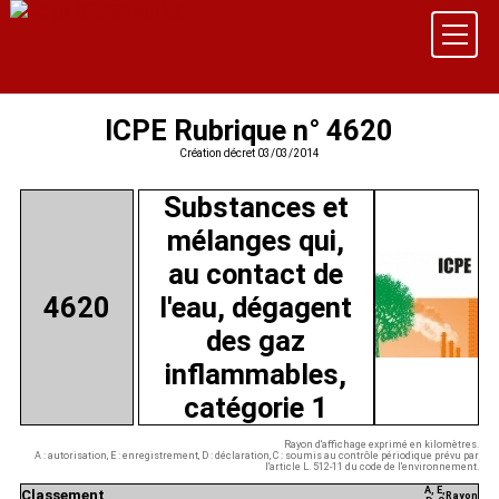
ICPE Rubrique n° 4620
Création décret 03/03/2014
Substances et
mélanges qui,
au contact de
4620
l'eau, dégagent
des gaz
inflammables,
catégorie 1
Rayon d'affichage exprimé en kilomètres.
A : autorisation, E : enregistrement, D : déclaration, C : soumis au contrôle périodique prévu par
l'article L. 512-11 du code de l'environnement.
A, E,
Classement
Rayon