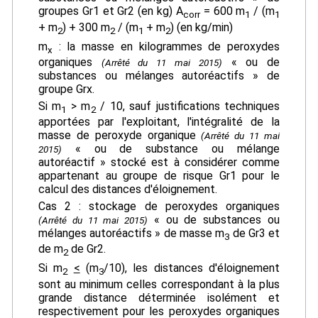
groupes Gr1 et Gr2 (en kg) A
= 600 m
/ (m
corr
1
1
+ m
) + 300 m
/ (m
+ m
) (en kg/min)
2
2
1
2
m
: la masse en kilogrammes de peroxydes
x
organiques
« ou de
(Arrêté du 11 mai 2015)
substances ou mélanges autoréactifs » de
groupe Grx.
Si m
> m
/ 10, sauf justifications techniques
1
2
apportées par l'exploitant, l'intégralité de la
masse de peroxyde organique
(Arrêté du 11 mai
« ou de substance ou mélange
2015)
autoréactif » stocké est à considérer comme
appartenant au groupe de risque Gr1 pour le
calcul des distances d'éloignement.
Cas 2 : stockage de peroxydes organiques
« ou de substances ou
(Arrêté du 11 mai 2015)
mélanges autoréactifs » de masse m
de Gr3 et
3
de m
de Gr2.
2
Si m
<
(m
/10), les distances d'éloignement
2
3
sont au minimum celles correspondant à la plus
grande distance déterminée isolément et
respectivement pour les peroxydes organiques