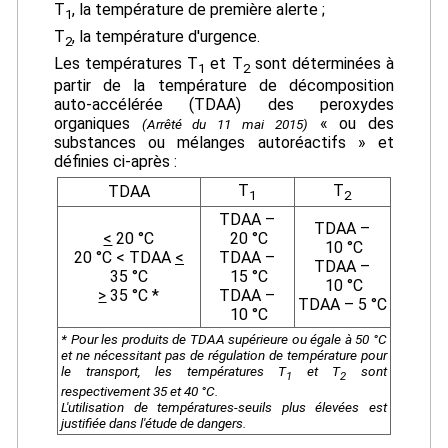
T
, la température de première alerte ;
1
T
, la température d'urgence.
2
Les températures T
et T
sont déterminées à
1
2
partir de la température de décomposition
auto-accélérée (TDAA) des peroxydes
organiques
« ou des
(Arrêté du 11 mai 2015)
substances ou mélanges autoréactifs » et
définies ci-après :
T
T
TDAA
1
2
TDAA –
TDAA –
<
20 °C
20 °C
10 °C
20 °C < TDAA
<
TDAA –
TDAA –
35 °C
15 °C
10 °C
>
35 °C *
TDAA –
TDAA – 5 °C
10 °C
* Pour les produits de TDAA supérieure ou égale à 50 °C
et ne nécessitant pas de régulation de température pour
le transport, les températures T
et T
sont
1
2
respectivement 35 et 40 °C.
L'utilisation de températures-seuils plus élevées est
justifiée dans l'étude de dangers.