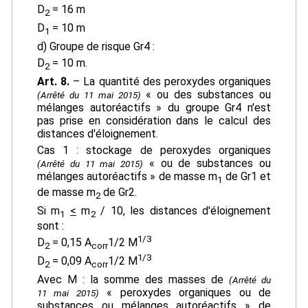
D
= 16 m
2
D
= 10 m
1
d) Groupe de risque Gr4 :
D
= 10 m.
2
Art. 8.
– La quantité des peroxydes organiques
« ou des substances ou
(Arrêté du 11 mai 2015)
mélanges autoréactifs » du groupe Gr4 n'est
pas prise en considération dans le calcul des
distances d'éloignement.
Cas 1 : stockage de peroxydes organiques
« ou de substances ou
(Arrêté du 11 mai 2015)
mélanges autoréactifs » de masse m
de Gr1 et
1
de masse m
de Gr2.
2
Si m
<
m
/ 10, les distances d'éloignement
1
2
sont :
1/3
D
= 0,15 A
1/2 M
2
corr
1/3
D
= 0,09 A
1/2 M
2
corr
Avec M : la somme des masses de
(Arrêté du
« peroxydes organiques ou de
11 mai 2015)
substances ou mélanges autoréactifs » de