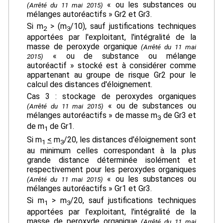
« ou les substances ou
(Arrêté du 11 mai 2015)
mélanges autoréactifs » Gr2 et Gr3.
Si m
> (m
/10), sauf justifications techniques
2
3
apportées par l'exploitant, l'intégralité de la
masse de peroxyde organique
(Arrêté du 11 mai
« ou de substance ou mélange
2015)
autoréactif » stocké est à considérer comme
appartenant au groupe de risque Gr2 pour le
calcul des distances d'éloignement.
Cas 3 : stockage de peroxydes organiques
« ou de substances ou
(Arrêté du 11 mai 2015)
mélanges autoréactifs » de masse m
de Gr3 et
3
de m
de Gr1.
1
Si m
<
m
/20, les distances d'éloignement sont
1
3
au minimum celles correspondant à la plus
grande distance déterminée isolément et
respectivement pour les peroxydes organiques
« ou les substances ou
(Arrêté du 11 mai 2015)
mélanges autoréactifs » Gr1 et Gr3.
Si m
> m
/20, sauf justifications techniques
1
3
apportées par l'exploitant, l'intégralité de la
masse de peroxyde organique
(Arrêté du 11 mai