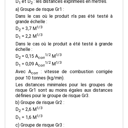
D
et D
: les distances exprimées en mètres.
1
2
a) Groupe de risque Gr1 :
Dans le cas où le produit n'a pas été testé à
grande échelle :
1/3
D
= 3,7 M
2
1/3
D
= 2,2 M
1
Dans le cas où le produit a été testé à grande
échelle :
1/2
1/3
D
= 0,15 A
M
2
corr
1/2
1/3
D
= 0,09 A
M
1
corr
Avec A
: vitesse de combustion corrigée
corr
pour 10 tonnes (kg/min).
Les distances minimales pour les groupes de
risque Gr1 sont au moins égales aux distances
définies pour le groupe de risque Gr3.
b) Groupe de risque Gr2 :
1/3
D
= 2,6 M
2
1/3
D
= 1,6 M
1
c) Groupe de risque Gr3 :