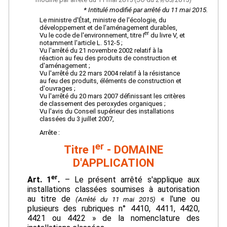
* Intitulé modifié par arrêté du 11 mai 2015.
Le ministre d'État, ministre de l'écologie, du
développement et de l'aménagement durables,
er
Vu le code de l'environnement, titre I
du livre V, et
notamment l'article L. 512-5 ;
Vu l'arrêté du 21 novembre 2002 relatif à la
réaction au feu des produits de construction et
d'aménagement ;
Vu l'arrêté du 22 mars 2004 relatif à la résistance
au feu des produits, éléments de construction et
d'ouvrages ;
Vu l'arrêté du 20 mars 2007 définissant les critères
de classement des peroxydes organiques ;
Vu l'avis du Conseil supérieur des installations
classées du 3 juillet 2007,
Arrête :
er
Titre I
- DOMAINE
D'APPLICATION
er
Art. 1
.
– Le présent arrêté s'applique aux
installations classées soumises à autorisation
au titre de
« l'une ou
(Arrêté du 11 mai 2015)
plusieurs des rubriques n° 4410, 4411, 4420,
4421 ou 4422 » de la nomenclature des