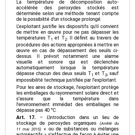
La température de décomposition auto-
accélérée des peroxydes stockés est
déterminée selon une méthode tenant compte
de la possibilité d'un stockage prolongé.
L'exploitant justifie les dispositifs qu'il convient
de mettre en œuvre pour ne pas dépasser les
températures T
et T
. Il définit au travers de
1
2
procédures des actions appropriées à mettre en
œuvre en cas de dépassement des seuils ci-
dessus. Il prévoit notamment une alarme
visuelle et sonore qui est déclenchée
automatiquement lorsque la température
dépasse chacun des deux seuils T
et T
, sauf
1
2
impossibilité technique justifiée par l'exploitant.
Pour les aires de stockage, l'exploitant protège
les emballages du rayonnement solaire direct et
s'assure que la température dans
l'environnement immédiat des emballages ne
dépasse pas 40 °C.
Art. 17.
– L'introduction dans un lieu de
stockage de peroxydes organiques
(Arrêté du
« ou de substances ou mélanges
11 mai 2015)
autoréactifs » s'effectue de façon à éviter une