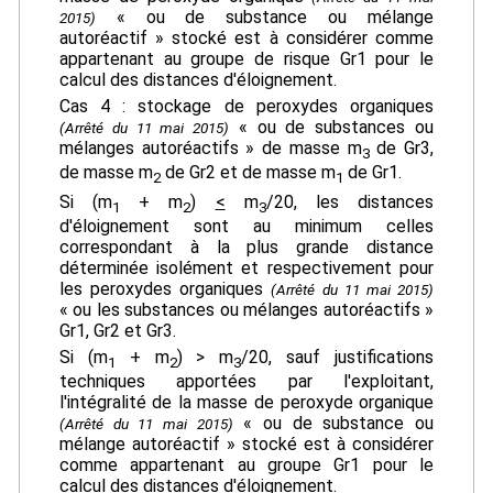
« ou de substance ou mélange
2015)
autoréactif » stocké est à considérer comme
appartenant au groupe de risque Gr1 pour le
calcul des distances d'éloignement.
Cas 4 : stockage de peroxydes organiques
« ou de substances ou
(Arrêté du 11 mai 2015)
mélanges autoréactifs » de masse m
de Gr3,
3
de masse m
de Gr2 et de masse m
de Gr1.
2
1
Si (m
+ m
)
<
m
/20, les distances
1
2
3
d'éloignement sont au minimum celles
correspondant à la plus grande distance
déterminée isolément et respectivement pour
les peroxydes organiques
(Arrêté du 11 mai 2015)
« ou les substances ou mélanges autoréactifs »
Gr1, Gr2 et Gr3.
Si (m
+ m
) > m
/20, sauf justifications
1
2
3
techniques apportées par l'exploitant,
l'intégralité de la masse de peroxyde organique
« ou de substance ou
(Arrêté du 11 mai 2015)
mélange autoréactif » stocké est à considérer
comme appartenant au groupe Gr1 pour le
calcul des distances d'éloignement.