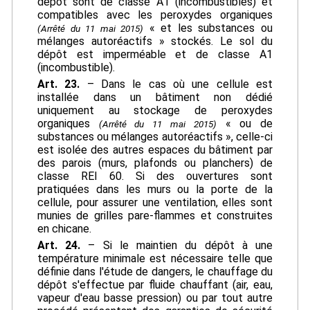
dépôt sont de classe A1 (incombustibles) et
compatibles avec les peroxydes organiques
« et les substances ou
(Arrêté du 11 mai 2015)
mélanges autoréactifs » stockés. Le sol du
dépôt est imperméable et de classe A1
(incombustible).
Art. 23.
– Dans le cas où une cellule est
installée dans un bâtiment non dédié
uniquement au stockage de peroxydes
organiques
« ou de
(Arrêté du 11 mai 2015)
substances ou mélanges autoréactifs », celle-ci
est isolée des autres espaces du bâtiment par
des parois (murs, plafonds ou planchers) de
classe REI 60. Si des ouvertures sont
pratiquées dans les murs ou la porte de la
cellule, pour assurer une ventilation, elles sont
munies de grilles pare-flammes et construites
en chicane.
Art. 24.
– Si le maintien du dépôt à une
température minimale est nécessaire telle que
définie dans l'étude de dangers, le chauffage du
dépôt s'effectue par fluide chauffant (air, eau,
vapeur d'eau basse pression) ou par tout autre