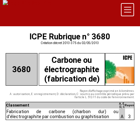
ICPE Rubrique n° 3680
Création décret 2013-375 du 02/05/2013
Carbone ou
3680
électrographite
(fabrication de)
Rayon d'affichage exprimé en kilomètres.
A : autorisation, E : enregistrement, D : déclaration, C : soumis au contrôle périodique prévu par
l'article L. 512-11 du code de l'environnement.
A, E,
Classement
Rayon
D, C
Fabrication de carbone (charbon dur) ou
d'électrographite par combustion ou graphitisation
A
3