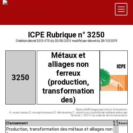
ICPE Rubrique n° 3250
Création décret 2013-375 du 02/05/2013 modifié par décret du 28/10/2019
Métaux et
alliages non
ferreux
3250
(production,
transformation
des)
Rayon d'affichage exprimé en kilomètres.
A : autorisation, E : enregistrement, D : déclaration, C : soumis au contrôle périodique prévu par
l'article L. 512-11 du code de l'environnement.
A, E,
Classement
Rayon
D, C
Production, transformation des métaux et alliages non