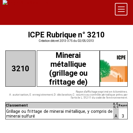
ICPE Rubrique n° 3210
Création décret 2013-375 du 02/05/2013
Minerai
métallique
3210
(grillage ou
frittage de)
Rayon d'affichage exprimé en kilomètres.
A : autorisation, E : enregistrement, D : déclaration, C : soumis au contrôle périodique prévu par
l'article L. 512-11 du code de l'environnement.
A, E,
Classement
Rayon
D, C
Grillage ou frittage de minerai métallique, y compris de
minerai sulfuré
A
3