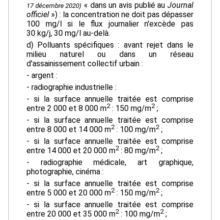
« dans un avis publié au
Journal
17 décembre 2020)
officiel
») : la concentration ne doit pas dépasser
100 mg/l si le flux journalier n'excède pas
30 kg/j, 30 mg/l au-delà.
d) Polluants spécifiques : avant rejet dans le
milieu naturel ou dans un réseau
d'assainissement collectif urbain :
- argent :
- radiographie industrielle :
- si la surface annuelle traitée est comprise
2
2
entre 2 000 et 8 000 m
: 150 mg/m
;
- si la surface annuelle traitée est comprise
2
2
entre 8 000 et 14 000 m
: 100 mg/m
;
- si la surface annuelle traitée est comprise
2
2
entre 14 000 et 20 000 m
: 80 mg/m
;
- radiographie médicale, art graphique,
photographie, cinéma :
- si la surface annuelle traitée est comprise
2
2
entre 5 000 et 20 000 m
: 150 mg/m
;
- si la surface annuelle traitée est comprise
2
2
entre 20 000 et 35 000 m
: 100 mg/m
;