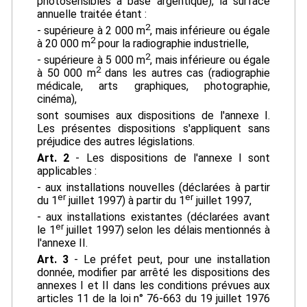
photosensibles à base argentique), la surface
annuelle traitée étant :
2
- supérieure à 2 000 m
, mais inférieure ou égale
2
à 20 000 m
pour la radiographie industrielle,
2
- supérieure à 5 000 m
, mais inférieure ou égale
2
à 50 000 m
dans les autres cas (radiographie
médicale, arts graphiques, photographie,
cinéma),
sont soumises aux dispositions de l'annexe I.
Les présentes dispositions s'appliquent sans
préjudice des autres législations.
Art. 2
- Les dispositions de l'annexe I sont
applicables :
- aux installations nouvelles (déclarées à partir
er
er
du 1
juillet 1997) à partir du 1
juillet 1997,
- aux installations existantes (déclarées avant
er
le 1
juillet 1997) selon les délais mentionnés à
l'annexe II.
Art. 3
- Le préfet peut, pour une installation
donnée, modifier par arrêté les dispositions des
annexes I et II dans les conditions prévues aux
articles 11 de la loi n° 76-663 du 19 juillet 1976