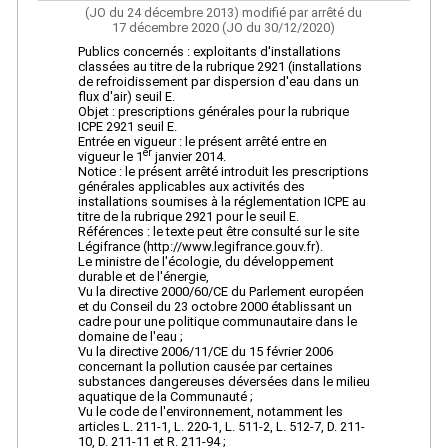
(JO du 24 décembre 2013) modifié par arrêté du
17 décembre 2020 (JO du 30/12/2020)
Publics concernés : exploitants d'installations
classées au titre de la rubrique 2921 (installations
de refroidissement par dispersion d'eau dans un
flux d'air) seuil E.
Objet : prescriptions générales pour la rubrique
ICPE 2921 seuil E.
Entrée en vigueur : le présent arrêté entre en
er
vigueur le 1
janvier 2014.
Notice : le présent arrêté introduit les prescriptions
générales applicables aux activités des
installations soumises à la réglementation ICPE au
titre de la rubrique 2921 pour le seuil E.
Références : le texte peut être consulté sur le site
Légifrance (http://www.legifrance.gouv.fr).
Le ministre de l'écologie, du développement
durable et de l'énergie,
Vu la directive 2000/60/CE du Parlement européen
et du Conseil du 23 octobre 2000 établissant un
cadre pour une politique communautaire dans le
domaine de l'eau ;
Vu la directive 2006/11/CE du 15 février 2006
concernant la pollution causée par certaines
substances dangereuses déversées dans le milieu
aquatique de la Communauté ;
Vu le code de l'environnement, notamment les
articles L. 211-1, L. 220-1, L. 511-2, L. 512-7, D. 211-
10, D. 211-11 et R. 211-94 ;