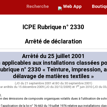
Recherche
Web App
Boutiq
ICPE Rubrique n° 2330
Arrêté de déclaration
Arrêté du 25 juillet 2001
 applicables aux installations classées p
ubrique n° 2330 « Teinture, impression, 
délavage de matières textiles »
(JO du 21 septembre 2001 et BO du 30 septembre 2001)
er
ar arrêtés du 15 décembre 2009 (JO du 20/12/2009) et 1
juin 2010 (JO du 03
t,
ion des émissions de composés organiques volatils dues à l'utilisation de solva
application de la loi n° 76-663 du 19 juillet 1976 relative aux installations cla