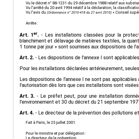
Vu le décret n° 88-1231 du 29 décembre 1988 relatif aux subst
Vu l'arrêté du 20 avril 1994 relatif à la déclaration, la classifica
Vu l'avis du
« Conseil supér
(Ordonnance n° 2010-418 du 27 avril 2010)
Arrête :
er
Art. 1
.
- Les installations classées pour la protec
blanchiment et délavage de matières textiles, la quanti
1 tonne par jour » sont soumises aux dispositions de l'
Art. 2.
- Les dispositions de l'annexe I sont applicable
Pour les installations déclarées antérieurement, seules
Les dispositions de l'annexe I ne sont pas applicables
l'autorisation dès lors que ces installations sont visées 
Art. 3.
- Le préfet peut, pour une installation donnée
l'environnement et 30 du décret du 21 septembre 1977
Art. 4.
- Le directeur de la prévention des pollutions e
Fait à Paris, le 25 juillet 2001.
Pour le ministre et par délégation :
Le directeur de la prévention