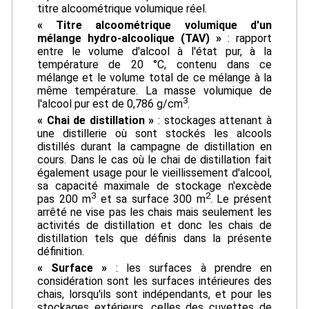
titre alcoométrique volumique réel.
« Titre alcoométrique volumique d'un
mélange hydro-alcoolique (TAV) »
: rapport
entre le volume d'alcool à l'état pur, à la
température de 20 °C, contenu dans ce
mélange et le volume total de ce mélange à la
même température. La masse volumique de
3
l'alcool pur est de 0,786 g/cm
.
« Chai de distillation »
: stockages attenant à
une distillerie où sont stockés les alcools
distillés durant la campagne de distillation en
cours. Dans le cas où le chai de distillation fait
également usage pour le vieillissement d'alcool,
sa capacité maximale de stockage n'excède
3
2
pas 200 m
et sa surface 300 m
. Le présent
arrêté ne vise pas les chais mais seulement les
activités de distillation et donc les chais de
distillation tels que définis dans la présente
définition.
« Surface »
: les surfaces à prendre en
considération sont les surfaces intérieures des
chais, lorsqu'ils sont indépendants, et pour les
stockages extérieurs, celles des cuvettes de