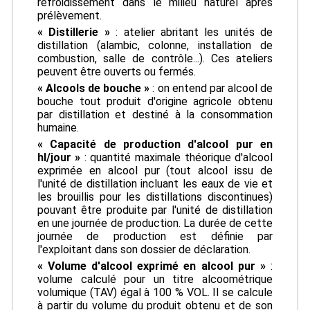
refroidissement dans le milieu naturel après
prélèvement.
« Distillerie »
: atelier abritant les unités de
distillation (alambic, colonne, installation de
combustion, salle de contrôle...). Ces ateliers
peuvent être ouverts ou fermés.
« Alcools de bouche »
: on entend par alcool de
bouche tout produit d'origine agricole obtenu
par distillation et destiné à la consommation
humaine.
« Capacité de production d'alcool pur en
hl/jour »
: quantité maximale théorique d'alcool
exprimée en alcool pur (tout alcool issu de
l'unité de distillation incluant les eaux de vie et
les brouillis pour les distillations discontinues)
pouvant être produite par l'unité de distillation
en une journée de production. La durée de cette
journée de production est définie par
l'exploitant dans son dossier de déclaration.
« Volume d'alcool exprimé en alcool pur »
:
volume calculé pour un titre alcoométrique
volumique (TAV) égal à 100 % VOL. Il se calcule
à partir du volume du produit obtenu et de son