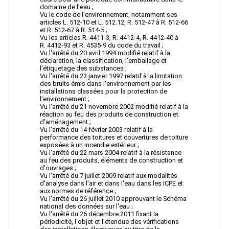
domaine de l'eau ;
Vu le code de l'environnement, notamment ses
articles L. 512-10 et L. 512.12, R. 512-47 à R. 512-66
et R. 512-67 à R. 514-5 ;
Vu les articles R. 4411-3, R. 4412-4, R. 4412-40 à
R. 4412-93 et R. 4535-9 du code du travail ;
Vu l'arrêté du 20 avril 1994 modifié relatif à la
déclaration, la classification, l'emballage et
l'étiquetage des substances ;
Vu l'arrêté du 23 janvier 1997 relatif à la limitation
des bruits émis dans l'environnement par les
installations classées pour la protection de
l'environnement ;
Vu l'arrêté du 21 novembre 2002 modifié relatif à la
réaction au feu des produits de construction et
d'aménagement ;
Vu l'arrêté du 14 février 2003 relatif à la
performance des toitures et couvertures de toiture
exposées à un incendie extérieur ;
Vu l'arrêté du 22 mars 2004 relatif à la résistance
au feu des produits, éléments de construction et
d'ouvrages ;
Vu l'arrêté du 7 juillet 2009 relatif aux modalités
d'analyse dans l'air et dans l'eau dans les ICPE et
aux normes de référence ;
Vu l'arrêté du 26 juillet 2010 approuvant le Schéma
national des données sur l'eau ;
Vu l'arrêté du 26 décembre 2011 fixant la
périodicité, l'objet et l'étendue des vérifications