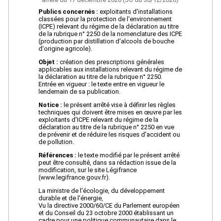
Publics concernés :
exploitants d'installations
classées pour la protection de l'environnement
(ICPE) relevant du régime de la déclaration au titre
de la rubrique n° 2250 de la nomenclature des ICPE
(production par distillation d'alcools de bouche
d'origine agricole).
Objet :
création des prescriptions générales
applicables aux installations relevant du régime de
la déclaration au titre de la rubrique n° 2250.
Entrée en vigueur : le texte entre en vigueur le
lendemain de sa publication.
Notice :
le présent arrêté vise à définir les règles
techniques qui doivent être mises en œuvre par les
exploitants d'ICPE relevant du régime de la
déclaration au titre de la rubrique n° 2250 en vue
de prévenir et de réduire les risques d'accident ou
de pollution.
Références :
le texte modifié par le présent arrêté
peut être consulté, dans sa rédaction issue de la
modification, sur le site Légifrance
(www.legifrance.gouv.fr).
La ministre de l'écologie, du développement
durable et de l'énergie,
Vu la directive 2000/60/CE du Parlement européen
et du Conseil du 23 octobre 2000 établissant un
cadre pour une politique communautaire dans le