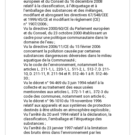
européen et du Conseil du 16 décembre 2008
relatif à la classification, à l'étiquetage et à
l'emballage des substances et des mélanges,
modifiant et abrogeant les directives 67/548/CEE
et 1999/45/CE et modifiant le règlement (CE)
n° 1907/2006 ;
Vu la directive 2000/60/CE du Parlement européen
et du Conseil, du 23 octobre 2000 établissant un
cadre pour une politique communautaire dans le
domaine de l'eau ;
Vu la directive 2006/11/CE du 15 février 2006
concernant la pollution causée par certaines
substances dangereuses déversées dans le milieu
aquatique de la Communauté ;
Vu le code de l'environnement, notamment les
articles L. 211-1, L. 220-1, L. 511-2, L. 512-7, D. 211-
10, D. 211-11, R. 211-94 et R. 512-46-1 à R. 512-46-
30 ;
Vu le décret n° 94-469 du 3 juin 1994 relatif à la
collecte et au traitement des eaux usées
mentionnées aux articles L. 372-1-1 et L. 372-3 du
code des communes, notamment son article 6 ;
Vu le décret n° 96-1010 du 19 novembre 1996
relatif aux appareils et aux systèmes de protection
destinés à être utilisés en atmosphère explosible ;
Vu l'arrêté du 20 avril 1994 relatif à la déclaration, la
classification, l'emballage et l'étiquetage des
substances ;
Vu l'arrêté du 23 janvier 1997 relatif à la limitation
des bruits émis dans l'environnement par les