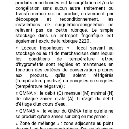
produits conditionnés est la surgélation et/ou la
congélation sans aucun autre traitement ou
transformation sur ce produit, notamment par
découpage et reconditionnement, les
installations de surgélation/congélation ne
relèvent pas de cette rubrique. Le simple
stockage dans un entrepôt frigorifique est
également exclu de la rubrique 2220 ;
« Locaux frigorifiques » : local servant au
stockage ou au tri de marchandises dans lequel
les conditions de température et/ou
d'hygrométrie sont réglées et maintenues en
fonction des critères de conservation propres
aux produits, qu'ils soient réfrigérés
(température positive) ou congelés ou surgelés
(température négative) ;
« QMNA » : le débit (Q) mensuel (M) minimal (N)
de chaque année civile (A). Il s'agit du débit
d'étiage d'un cours d'eau ;
« QMNA5 » : la valeur du QMNA telle qu'elle ne
se produit qu'une année sur cinq en moyenne ;
« Zone de mélange » : zone adjacente au point
de rejet où les concentrations d'un ou plusieurs