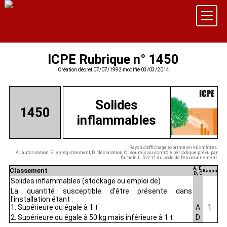
ICPE Rubrique n° 1450
Création décret 07/07/1992 modifié 03/03/2014
Solides
1450
inflammables
Rayon d'affichage exprimé en kilomètres.
A : autorisation, E : enregistrement, D : déclaration, C : soumis au contrôle périodique prévu par
l'article L. 512-11 du code de l'environnement.
A, E,
Classement
Rayon
D, C
Solides inflammables (stockage ou emploi de)
La quantité susceptible d'être présente dans
l'installation étant :
1. Supérieure ou égale à 1 t
A
1
2. Supérieure ou égale à 50 kg mais inférieure à 1 t
D