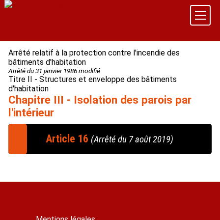
Arrêté relatif à la protection contre l'incendie des
bâtiments d'habitation
Arrêté du 31 janvier 1986 modifié
Titre II - Structures et enveloppe des bâtiments
d'habitation
Chapitre III - Isolation des parois par
l'intérieur
Article 16
(Arrêté du 7 août 2019)
Les matériaux et produits d'isolation ne doivent pas
constituer, compte tenu éventuellement des
matériaux de protection dont ils sont revêtus, un
risque inadmissible pour les occupants au regard des
phénomènes suivants :
- délai d'embrasement généralisé du local ;
Mentions légales