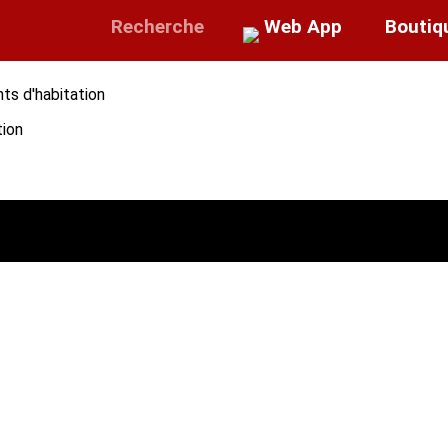
Recherche
Web App
Boutiq
nts d'habitation
tion
catégorie M1, M2, ou M3 peuvent être utilisés sans restriction 
en panneaux de bois, d'aggloméré de fibres de bois ou matériau 
ux et éléments de construction par rapport au danger d'incendie 
M3 établis sur un support ne répondant pas à la définition de 
 fixée ci-dessous pour les couvertures à revêtements classés M
catégorie M4 doivent présenter les caractéristiques suivante
 faisant l'objet d'un arrêté pris en application de l'article
(Décr
habitation.