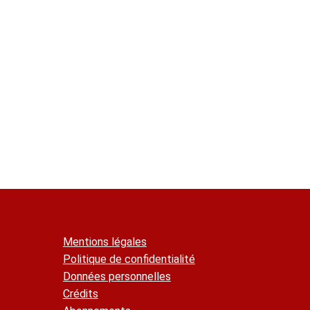
La classe de pénétration de ces couvertures do
re
. Habitation de la 1
famille : T/5 ou T/15 ou T
e
. Habitation de la 2
famille : T/15 ou T/30 ;
e
e
. Habitation des 3
et 4
familles : T/30.
L'indice de propagation de la couverture d'un i
- de la distance qui le sépare soit d'un immeuble 
- de l'indice de propagation de la couverture de
INDICE
indice de l'immeuble voisin
indice minimal recherché
Au-delà de douze mètres, toute couverture peut 
Mentions légales
Pour apprécier ces indices :
Politique de confidentialité
Les couvertures dont les revêtements sont cla
Données personnelles
Lorsque la distance minimale est mesurée par ra
Crédits
parcelle voisine est considérée fictivement co