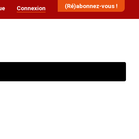
(Ré)abonnez-vous !
ue
Connexion
s'ils sont établis sur un
reconnu équivalent par le
(C.E.C.M.I.).
l'alinéa précédent doivent
4.
s définies par l'essai de
et n° 2021-872 du 30 juin 2021)