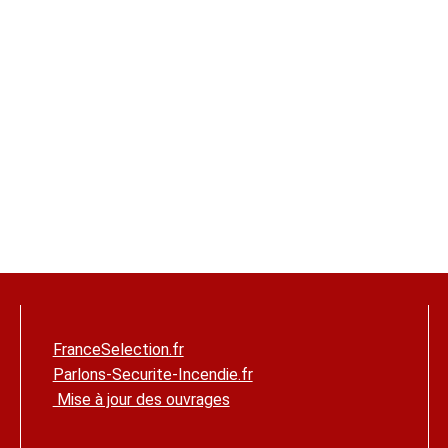
it être :
/30 ;
mmeuble se détermine selon le tableau ci-après, en fonction :
voisin, soit de la limite de propriété ;
 l'immeuble voisin.
DISTANCE MINIMALE
de 0 à 4 m
de 4 à 8 m
1
2
1
1
1
2
être utilisée sans restriction.
FranceSelection.fr
Parlons-Securite-Incendie.fr
ssés en catégorie M0 à M3 sont assimilées à des couvertures d'
Mise à jour des ouvrages
pport à la limite de propriété, la couverture du bâtiment à impla
mme étant d'indice 1.