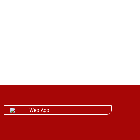
de 8 à 12 m
3
2
1
1
2
3
Web App
indice 1.
nter ultérieurement sur la