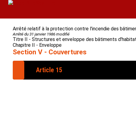
Arrêté relatif à la protection contre l'incendie des bâtime
Arrêté du 31 janvier 1986 modifié
Titre II - Structures et enveloppe des bâtiments d'habita
Chapitre II - Enveloppe
Section V - Couvertures
Article 15
a) Les revêtements de couvertures classés en 
support continu en matériau incombustible ou 
comité d'étude et de classification des matéria
Les couvertures à revêtements classés M1, M2, 
avoir la même classe de pénétration que celle
b) Les couvertures à revêtements classés en 
classe de pénétration et d'indice de propagation
«
D. 141-6
» du Code de la construction et de l'