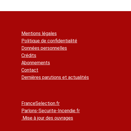
(Arrêté du 22 mars 2004)
« Dans le cas prévu à l'article
Y 5
, ces niveaux sont
désenfumés comme un volume unique, dans les
conditions définies soit par
l'IT 246
, soit par
l'IT 263
. »
Mentions légales
Politique de confidentialité
Données personnelles
Crédits
Abonnements
Contact
Dernières parutions et actualités
FranceSelection.fr
Parlons-Securite-Incendie.fr
Mise à jour des ouvrages