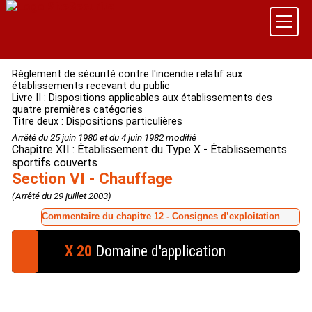
Règlement de sécurité contre l'incendie relatif aux
établissements recevant du public
Livre II : Dispositions applicables aux établissements des
quatre premières catégories
Titre deux : Dispositions particulières
Arrêté du 25 juin 1980 et du 4 juin 1982 modifié
Chapitre XII : Établissement du Type X - Établissements
sportifs couverts
Section VI - Chauffage
(Arrêté du 29 juillet 2003)
Commentaire du chapitre 12 - Consignes d’exploitation
X 20
Domaine d'application
§ 1.
Les systèmes de chauffage et de ventilation
installés conformément aux dispositions des articles