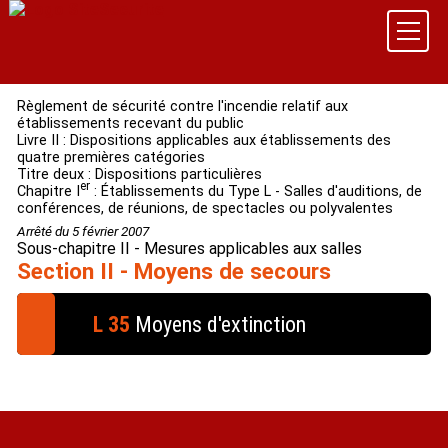
Règlement de sécurité contre l'incendie relatif aux
établissements recevant du public
Livre II : Dispositions applicables aux établissements des
quatre premières catégories
Titre deux : Dispositions particulières
er
Chapitre I
: Établissements du Type L - Salles d'auditions, de
conférences, de réunions, de spectacles ou polyvalentes
Arrêté du 5 février 2007
Sous-chapitre II - Mesures applicables aux salles
Section II - Moyens de secours
L 35
Moyens d'extinction
§ 1.
La défense contre l'incendie du bloc-salle doit
être assurée :
- par des extincteurs portatifs à eau pulvérisée de
6 litres minimum, placés à proximité des sorties,