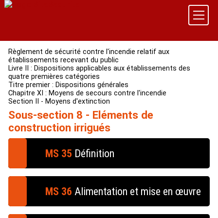
Règlement de sécurité contre l'incendie relatif aux
établissements recevant du public
Livre II : Dispositions applicables aux établissements des
quatre premières catégories
Titre premier : Dispositions générales
Chapitre XI : Moyens de secours contre l'incendie
Section II - Moyens d'extinction
Sous-section 8 - Eléments de
construction irrigués
MS 35
Définition
Des rideaux d'eau composés de canalisations munies
de diffuseurs adaptés peuvent être imposés pour
MS 36
Alimentation et mise en œuvre
améliorer la résistance au feu de certains éléments
de construction (cloisons, rideaux, portes, etc.). Ils
constituent des éléments de construction irrigués.
Dans tous les cas où l'eau est utilisée pour obtenir le