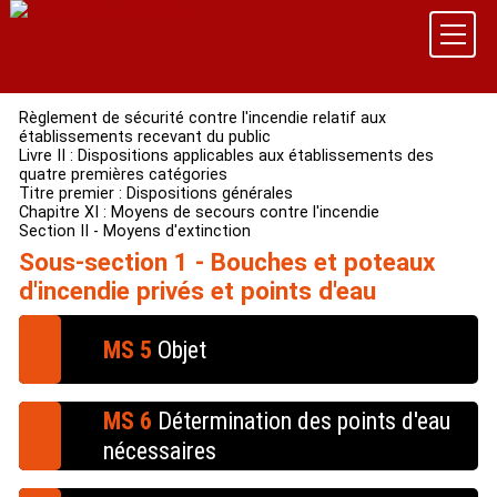
Règlement de sécurité contre l'incendie relatif aux
établissements recevant du public
Livre II : Dispositions applicables aux établissements des
quatre premières catégories
Titre premier : Dispositions générales
Chapitre XI : Moyens de secours contre l'incendie
Section II - Moyens d'extinction
Sous-section 1 - Bouches et poteaux
d'incendie privés et points d'eau
MS 5
Objet
§ 1.
Quand les prises d'eau publiques sont trop
MS 6
Détermination des points d'eau
éloignées ou d'un débit insuffisant, la pose de bouches
ou poteaux d'incendie normalisés peut être imposée.
nécessaires
MS 5 § 1
§ 1.
Les moyens en eau nécessaires à la lutte contre