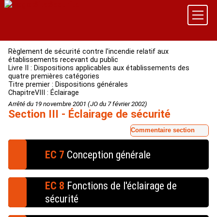
Règlement de sécurité contre l'incendie relatif aux
établissements recevant du public
Livre II : Dispositions applicables aux établissements des
quatre premières catégories
Titre premier : Dispositions générales
ChapitreVIII : Éclairage
Arrêté du 19 novembre 2001 (JO du 7 février 2002)
Section III - Éclairage de sécurité
Commentaire section
EC 7
Conception générale
L'éclairage de sécurité doit être à l'état de veille
EC 8
Fonctions de l'éclairage de
pendant l'exploitation de l'établissement.
sécurité
L'éclairage de sécurité est mis ou maintenu en service
en cas de défaillance de l'éclairage
§ 1.
L'éclairage de sécurité a deux fonctions :