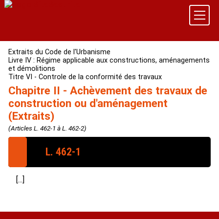
Extraits du Code de l'Urbanisme
Livre IV : Régime applicable aux constructions, aménagements
et démolitions
Titre VI - Controle de la conformité des travaux
Chapitre II - Achèvement des travaux de
construction ou d'aménagement
(Extraits)
(Articles L. 462-1 à L. 462-2)
L. 462-1
A l'achèvement des travaux de construction ou
[...]
d'aménagement, une déclaration attestant cet
achèvement et la conformité des travaux au permis
délivré ou à la déclaration préalable est adressée à la
mairie.