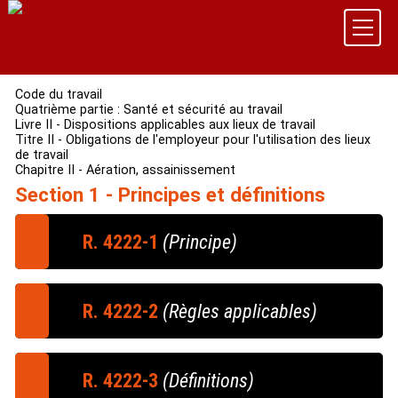
Code du travail
Quatrième partie : Santé et sécurité au travail
Livre II - Dispositions applicables aux lieux de travail
Titre II - Obligations de l'employeur pour l'utilisation des lieux
de travail
Chapitre II - Aération, assainissement
Section 1 - Principes et définitions
R. 4222-1
(Principe)
Dans les locaux fermés où les travailleurs sont
appelés à séjourner, l'air est renouvelé de façon à :
R. 4222-2
(Règles applicables)
1° Maintenir un état de pureté de l'atmosphère propre
à préserver la santé des travailleurs ;
Les règles applicables à l'aération, à la ventilation et à
2° Eviter les élévations exagérées de température,
l'assainissement des locaux sont fixées suivant la
R. 4222-3
(Définitions)
les odeurs désagréables et les condensations.
nature et les caractéristiques de ces locaux.