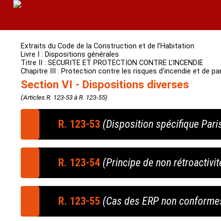
Extraits du Code de la Construction et de l'Habitation
Livre I : Dispositions générales
Titre II : SECURITE ET PROTECTION CONTRE L'INCENDIE
Chapitre III : Protection contre les risques d'incendie et de 
Section VI - Dispositions diverses
(Articles R. 123-53 à R. 123-55)
R. 123-53
(Disposition spécifique Pari
Recodification 2021 - voir l'article
R. 143-46
R. 123-54
(Principe de non rétroactivit
Le préfet de police et les représentants de 
Marne fixent, chacun en ce qui le concerne, l
Les établissements existants qui sont établis
n° 73-1007 du 31 octobre 1973, ainsi que les 
R. 123-55
(Cas des ERP non conformes
er
le 1
mars 1974 sont réputés satisfaire aux pre