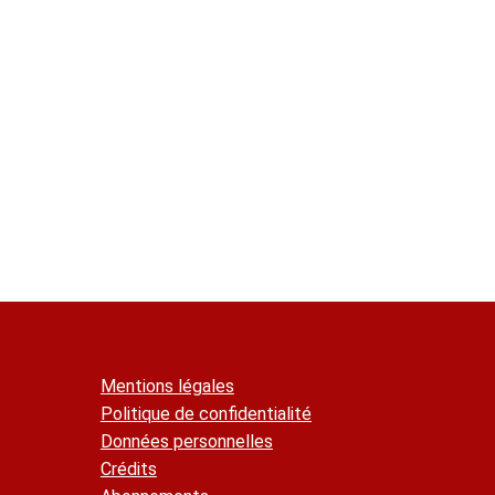
Recodification 2021 - voir l'article
R. 143-47
Les établissements existants qui n'étaient pas
cette réglementation sont soumis aux prescri
règlement de sécurité. Toutefois, lorsque l'ap
ces transformations ne peuvent être imposées qu
Mentions légales
Politique de confidentialité
Données personnelles
Crédits