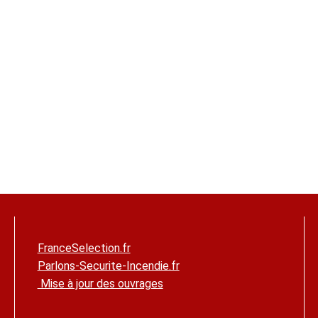
 assujettis à la réglementation antérieure ou qui ne répondaie
ptions du présent chapitre, compte tenu des dispositions fig
plication de cette réglementation entraîne des transformations
e s'il y a danger grave pour la sécurité du public.
FranceSelection.fr
Parlons-Securite-Incendie.fr
Mise à jour des ouvrages