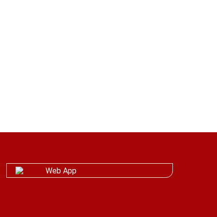
nt pas aux dispositions de
urant à ce sujet dans le
 immobilières importantes,
Web App