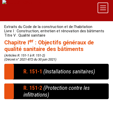
Extraits du Code de la construction et de l'habitation
Livre I : Construction, entretien et rénovation des bâtiments
Titre V : Qualité sanitaire
er
Chapitre I
: Objectifs généraux de
qualité sanitaire des bâtiments
(Articles R. 151-1 à R. 151-2)
(Décret n° 2021-872 du 30 juin 2021)
R. 151-1
(Installations sanitaires)
Tout logement doit :
R. 151-2
(Protection contre les
a) Comporter au moins une pièce spéciale pour la
infiltrations)
toilette, avec une douche ou une baignoire et un
lavabo, la douche ou la baignoire pouvant toutefois
Les logements doivent être protégés contre les
être commune à cinq logements au maximum, s'il
infiltrations et les remontées d'eau.
s'agit de logements d'une personne groupés dans un