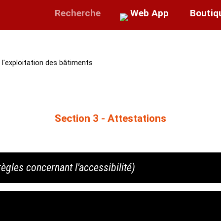
Recherche
Web App
Boutiq
e l'exploitation des bâtiments
Section 3 - Attestations
règles concernant l'accessibilité)
tionné à l'article L. 122-9 attestant du respect des règles c
sent livre, selon les modalités suivantes :