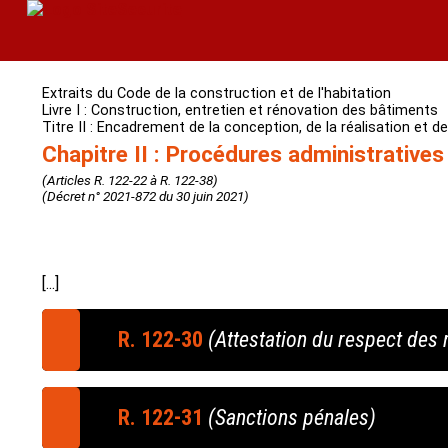
Extraits du Code de la construction et de l'habitation
Livre I : Construction, entretien et rénovation des bâtiments
Titre II : Encadrement de la conception, de la réalisation et d
Chapitre II : Procédures administratives
(Articles R. 122-22 à R. 122-38)
(Décret n° 2021-872 du 30 juin 2021)
[...]
R. 122-30
(Attestation du respect des 
(Décret n° 2023-1175 du 12 décembre 2023)
« Le maître d'ouvrage établit le document men
R. 122-31
(Sanctions pénales)
prévues aux chapitres II et III du titre VI du pré