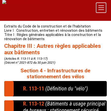
Extraits du Code de la construction et de l'habitation
Livre I : Construction, entretien et rénovation des bâtiments
Titre I : Règles générales applicables à la construction et la
rénovation de bâtiments
Chapitre III : Autres règles applicables
aux bâtiments
(Articles R. 113-11 à R. 113-17)
(Décret n° 2021-872 du 30 juin 2021)
Section 4 - Infrastructures de
stationnement des vélos
R. 113-11
(Définition du "vélo")
Pour l'application des dispositions de la présente
R. 113-12
(Bâtiments à usage principal
section, le terme de « vélos » désigne, les cycles et
de bureaux : stationnement sécurisé
les cycles à pédalage assisté tels qu'ils sont définis à