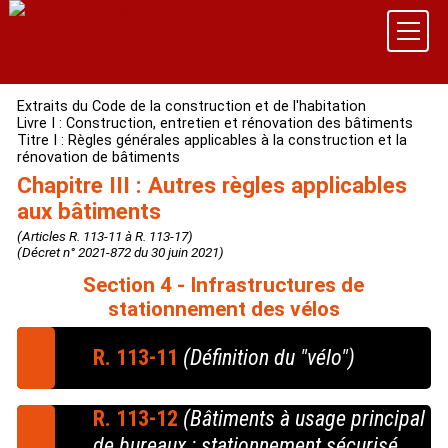
Extraits du Code de la construction et de l'habitation
Livre I : Construction, entretien et rénovation des bâtiments
Titre I : Règles générales applicables à la construction et la
rénovation de bâtiments
Chapitre III : Autres règles applicables
aux bâtiments
(Articles R. 113-11 à R. 113-17)
(Décret n° 2021-872 du 30 juin 2021)
Section 4 - Infrastructures de
stationnement des vélos
R. 113-11
(Définition du "vélo")
Pour l'application des dispositions de la présente
R. 113-12
(Bâtiments à usage principal
section, le terme de « vélos » désigne, les cycles et
de bureaux : stationnement sécurisé
les cycles à pédalage assisté tels qu'ils sont définis à