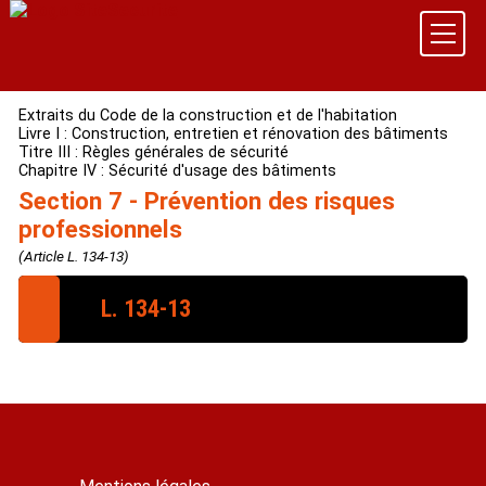
Extraits du Code de la construction et de l'habitation
Livre I : Construction, entretien et rénovation des bâtiments
Titre III : Règles générales de sécurité
Chapitre IV : Sécurité d'usage des bâtiments
Section 7 - Prévention des risques
professionnels
(Article L. 134-13)
L. 134-13
Les bâtiments à usage professionnel sont conçus,
construits et équipés conformément aux règles
visant à assurer la santé et la sécurité des travailleurs
chargés de leur entretien.
Les modalités d'application du présent article sont
fixées par décret en Conseil d'État.