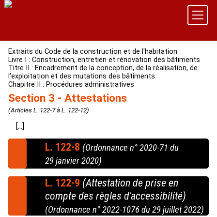
Extraits du Code de la construction et de l'habitation
Livre I : Construction, entretien et rénovation des bâtiments
Titre II : Encadrement de la conception, de la réalisation, de
l'exploitation et des mutations des bâtiments
Chapitre II : Procédures administratives
Section 3 - Attestations
(Articles L. 122-7 à L. 122-12)
[...]
L. 122-8
(Ordonnance n° 2020-71 du
29 janvier 2020)
Après achèvement des travaux de construction des
L. 122-9
(Attestation de prise en
bâtiments soumis à permis de construire et des
travaux de rénovation de bâtiments existants soumis
compte des règles d'accessibilité)
à autorisation de construire, le maître d'ouvrage
(Ordonnance n° 2022-1076 du 29 juillet 2022)
fournit à l'autorité qui a délivré l'autorisation un